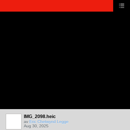
IMG_2098.heic
av
Eric Chetwynd Legge
Aug 30, 2025