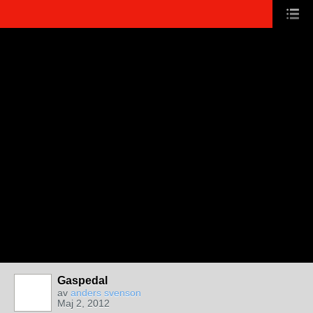
Gaspedal
av
anders svenson
Maj 2, 2012