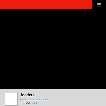
Headers
av
anders svenson
Feb 23, 2012