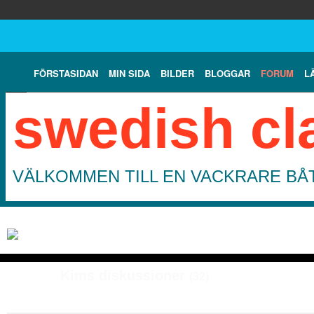
FÖRSTASIDAN
MIN SIDA
BILDER
BLOGGAR
FORUM
L
swedish cl
VÄLKOMMEN TILL EN VACKRARE BÅT
Kims diskussioner
(32)