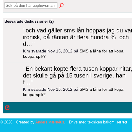
Besvarade diskussioner (2)
"
och vad gäller sms lån hoppas jag du va
ironisk, då räntan är flera hundra % och
d…
"
Kim svarade Nov 15, 2012 på
SMS:a låna för att köpa
kopparspik?
"
En bekant köpte flera tusen koppar nitar
det skulle gå på 15 tusen i sverige, han
f…
"
Kim svarade Nov 15, 2012 på
SMS:a låna för att köpa
kopparspik?
© 2026 Created by
Anders Værnéus
. Drivs med tekniken bakom