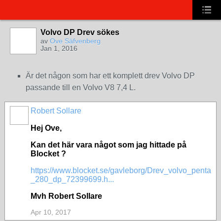
Volvo DP Drev sökes
av
Ove Säfvenberg
Jan 1, 2016
Är det någon som har ett komplett drev Volvo DP
passande till en Volvo V8 7,4 L.
Robert Sollare
Hej Ove,
Kan det här vara något som jag hittade på
Blocket ?
https://www.blocket.se/gavleborg/Drev_volvo_penta
_280_dp_72399699.h...
Mvh Robert Sollare
Apr 10, 2017