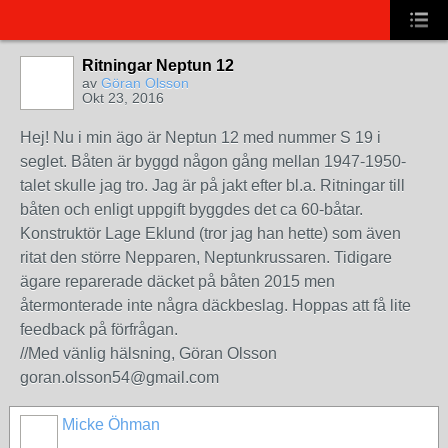
Ritningar Neptun 12
av
Göran Olsson
Okt 23, 2016
Hej! Nu i min ägo är Neptun 12 med nummer S 19 i
seglet. Båten är byggd någon gång mellan 1947-1950-
talet skulle jag tro. Jag är på jakt efter bl.a. Ritningar till
båten och enligt uppgift byggdes det ca 60-båtar.
Konstruktör Lage Eklund (tror jag han hette) som även
ritat den större Nepparen, Neptunkrussaren. Tidigare
ägare reparerade däcket på båten 2015 men
återmonterade inte några däckbeslag. Hoppas att få lite
feedback på förfrågan.
//Med vänlig hälsning, Göran Olsson
goran.olsson54@gmail.com
Micke Öhman