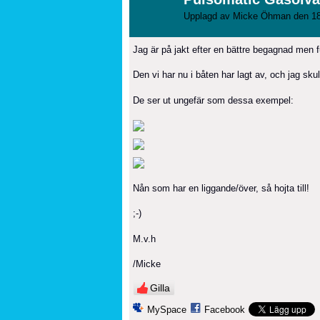
Upplagd av
Micke Öhman
den 18
Jag är på jakt efter en bättre begagnad men
Den vi har nu i båten har lagt av, och jag skul
De ser ut ungefär som dessa exempel:
Nån som har en liggande/över, så hojta till!
;-)
M.v.h
/Micke
Gilla
MySpace
Facebook