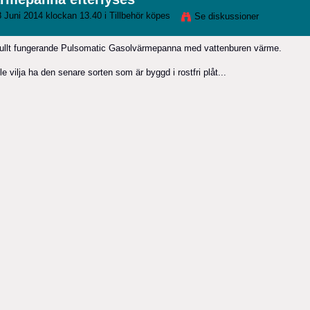
 Juni 2014 klockan 13.40 i
Tillbehör köpes
Se diskussioner
 fullt fungerande Pulsomatic Gasolvärmepanna med vattenburen värme.
le vilja ha den senare sorten som är byggd i rostfri plåt...