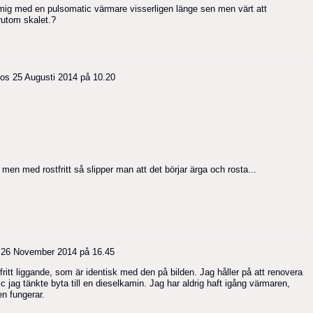
mig med en pulsomatic värmare visserligen länge sen men värt att
örutom skalet.?
os
25 Augusti 2014 på 10.20
 men med rostfritt så slipper man att det börjar ärga och rosta...
s
26 November 2014 på 16.45
fritt liggande, som är identisk med den på bilden. Jag håller på att renovera
nic jag tänkte byta till en dieselkamin. Jag har aldrig haft igång värmaren,
en fungerar.