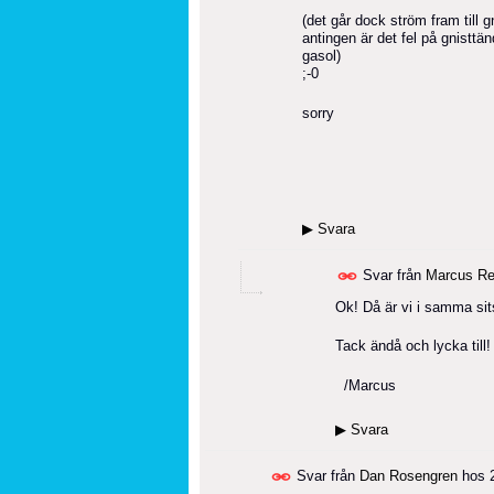
(det går dock ström fram till 
antingen är det fel på gnisttä
gasol)
;-0
sorry
▶
Svara
Svar från
Marcus Re
Ok! Då är vi i samma sits
Tack ändå och lycka till!
/Marcus
▶
Svara
Svar från
Dan Rosengren
hos