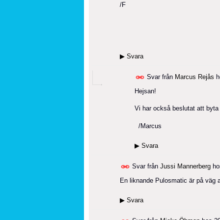
/F
▶
Svara
Svar från
Marcus Rejås
h
Hejsan!
Vi har också beslutat att byta
/Marcus
▶
Svara
Svar från
Jussi Mannerberg
h
En liknande Pulosmatic är på väg a
▶
Svara