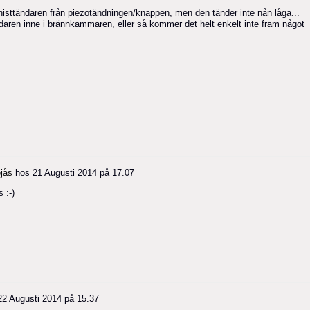
gnisttändaren från piezotändningen/knappen, men den tänder inte nån låga...
ndaren inne i brännkammaren, eller så kommer det helt enkelt inte fram något
jås
hos
21 Augusti 2014 på 17.07
 :-)
22 Augusti 2014 på 15.37