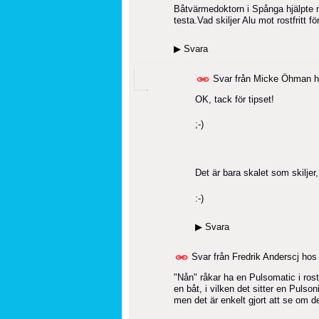
Båtvärmedoktorn i Spånga hjälpte 
testa.Vad skiljer Alu mot rostfritt f
▶
Svara
Svar från
Micke Öhman
h
OK, tack för tipset!
;-)
Det är bara skalet som skiljer,
:-)
▶
Svara
Svar från
Fredrik Anderscj
ho
"Nån" råkar ha en Pulsomatic i rost
en båt, i vilken det sitter en Pulso
men det är enkelt gjort att se om d