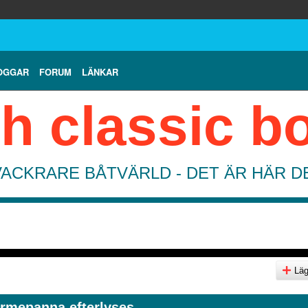
OGGAR
FORUM
LÄNKAR
h classic b
VACKRARE BÅTVÄRLD - DET ÄR HÄR 
Lägg
rmepanna efterlyses