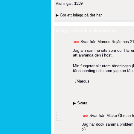
Visningar:
1559
▶
Gör ett inlägg på det här
Inlägg i den här diskussionen
Svar från
Marcus Rejås
hos
21
Jag är i samma sits som du. Har e
att använda den i höst.
Min fungerar allt utom tändningen (
tändanording i din som jag kan få 
/Marcus
▶
Svara
Svar från
Micke Öhman
h
Jag har dock samma problem, 
;-)