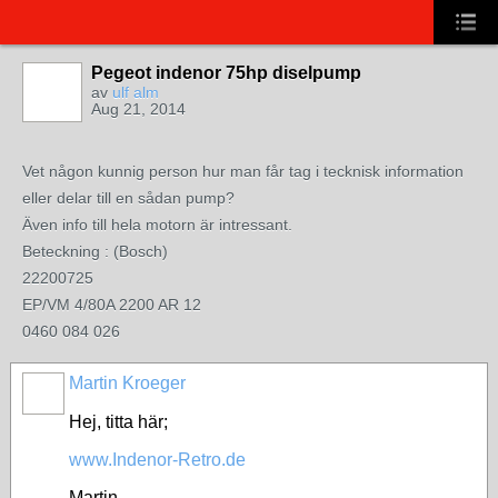
Pegeot indenor 75hp diselpump
av
ulf alm
Aug 21, 2014
Vet någon kunnig person hur man får tag i tecknisk information
eller delar till en sådan pump?
Även info till hela motorn är intressant.
Beteckning : (Bosch)
22200725
EP/VM 4/80A 2200 AR 12
0460 084 026
Martin Kroeger
Hej, titta här;
www.Indenor-Retro.de
Martin