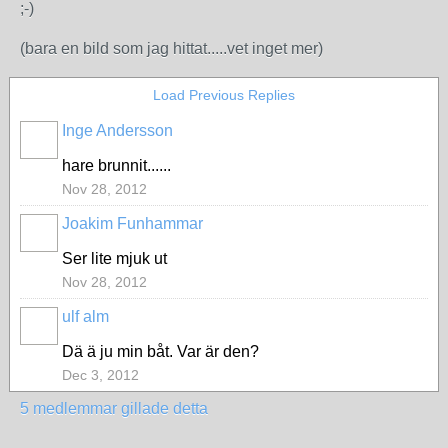
;-)
(bara en bild som jag hittat.....vet inget mer)
Load Previous Replies
Inge Andersson
hare brunnit......
Nov 28, 2012
Joakim Funhammar
Ser lite mjuk ut
Nov 28, 2012
ulf alm
Dä ä ju min båt. Var är den?
Dec 3, 2012
5 medlemmar gillade detta