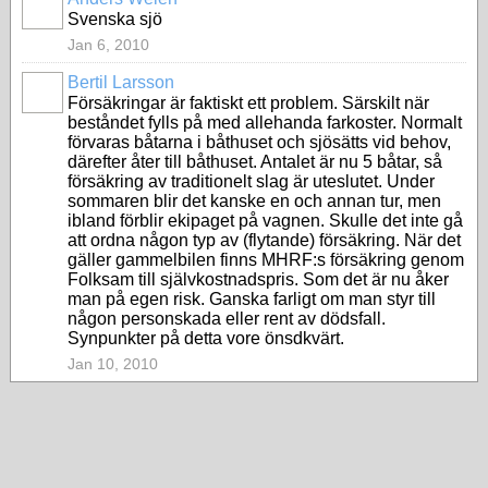
Svenska sjö
Jan 6, 2010
Bertil Larsson
Försäkringar är faktiskt ett problem. Särskilt när
beståndet fylls på med allehanda farkoster. Normalt
förvaras båtarna i båthuset och sjösätts vid behov,
därefter åter till båthuset. Antalet är nu 5 båtar, så
försäkring av traditionelt slag är uteslutet. Under
sommaren blir det kanske en och annan tur, men
ibland förblir ekipaget på vagnen. Skulle det inte gå
att ordna någon typ av (flytande) försäkring. När det
gäller gammelbilen finns MHRF:s försäkring genom
Folksam till självkostnadspris. Som det är nu åker
man på egen risk. Ganska farligt om man styr till
någon personskada eller rent av dödsfall.
Synpunkter på detta vore önsdkvärt.
Jan 10, 2010