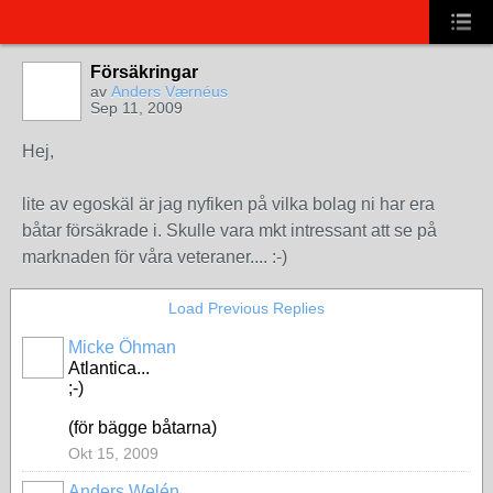
Försäkringar
av
Anders Værnéus
Sep 11, 2009
Hej,
lite av egoskäl är jag nyfiken på vilka bolag ni har era
båtar försäkrade i. Skulle vara mkt intressant att se på
marknaden för våra veteraner.... :-)
Load Previous Replies
Micke Öhman
Atlantica...
;-)
(för bägge båtarna)
Okt 15, 2009
Anders Welén