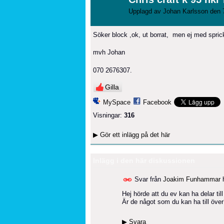
Upplagd av
Johan Karlsson
den 7
Söker block ,ok, ut borrat, men ej med spricko
mvh Johan
070 2676307.
Gilla
MySpace
Facebook
Visningar:
316
▶
Gör ett inlägg på det här
Inlägg i den här diskussionen
Svar från
Joakim Funhammar
Hej hörde att du ev kan ha delar ti
Är de något som du kan ha till öve
▶
Svara