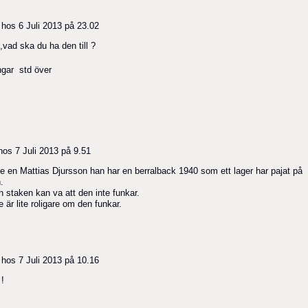
hos
6 Juli 2013 på 23.02
,vad ska du ha den till ?
ngar std över
hos
7 Juli 2013 på 9.51
e en Mattias Djursson han har en berralback 1940 som ett lager har pajat på
.
 staken kan va att den inte funkar.
e är lite roligare om den funkar.
hos
7 Juli 2013 på 10.16
 !