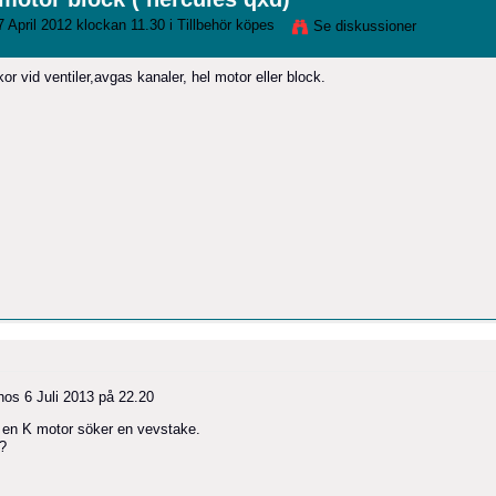
 April 2012 klockan 11.30 i
Tillbehör köpes
Se diskussioner
r vid ventiler,avgas kanaler, hel motor eller block.
hos
6 Juli 2013 på 22.20
ll en K motor söker en vevstake.
r?