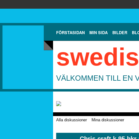
FÖRSTASIDAN
MIN SIDA
BILDER
BL
swedis
VÄLKOMMEN TILL EN 
Alla diskussioner
Mina diskussioner
Chris craft k 95 hkr