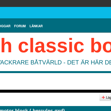
OGGAR
FORUM
LÄNKAR
h classic b
VACKRARE BÅTVÄRLD - DET ÄR HÄR 
Lägg
 motor block ( hercules qxd)