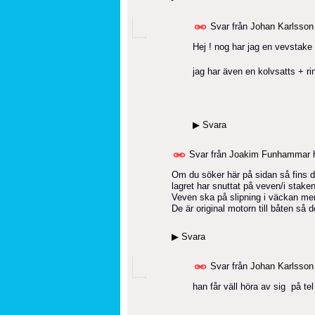
Svar från
Johan Karlsson
Hej ! nog har jag en vevstake 
jag har även en kolvsatts + ri
▶
Svara
Svar från
Joakim Funhammar
Om du söker här på sidan så fins d
lagret har snuttat på veven/i staken
Veven ska på slipning i väckan men
De är original motorn till båten så d
▶
Svara
Svar från
Johan Karlsson
han får väll höra av sig på tel