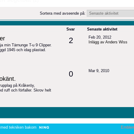
(2)
Sortera med avseende på:
Svar
Senaste aktivitet
er
Feb 20, 2012
2
Inlägg av Anders Wiss
ja min Tärnunge T-u 9 Clipper.
yggd 1945 och idag plastad.
Mar 9, 2010
0
okänt.
upplag på Kråkeröy,
 ruff och förfaller. Skrov helt
 med tekniken bakom
Emble