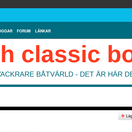
OGGAR
FORUM
LÄNKAR
h classic b
VACKRARE BÅTVÄRLD - DET ÄR HÄR 
Lägg
en segelbåt