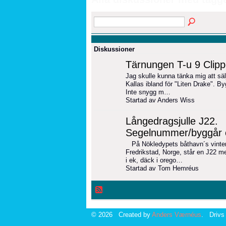
Diskussioner
Tärnungen T-u 9 Clipp
Jag skulle kunna tänka mig att säl
Kallas ibland för "Liten Drake". B
Inte snygg m…
Startad av Anders Wiss
Långedragsjulle J22.
Segelnummer/byggår 
På Nökledypets båthavn´s vinter
Fredrikstad, Norge, står en J22 med
i ek, däck i orego…
Startad av Tom Hemréus
© 2026 Created by
Anders Værnéus
. Drivs