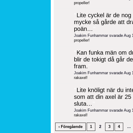
propeller!
"
Lite cyckel är de nog
mycke så gårde att dr
poän…
"
Joakim Funhammar svarade Aug 
propeller!
"
Kan funka män om du
blir de tokigt då går 
fram.
"
Joakim Funhammar svarade Aug 
rakaxel!
"
Lite knöligt när du in
som att din axel är 2
sluta…
"
Joakim Funhammar svarade Aug 
rakaxel!
‹ Föregående
1
2
3
4
…