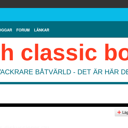
OGGAR
FORUM
LÄNKAR
h classic b
VACKRARE BÅTVÄRLD - DET ÄR HÄR 
Lägg
 diskussioner