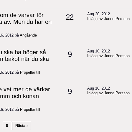
 om de varvar för
Aug 20, 2012
22
Inlägg av Janne Persson
a av. Men du har en
16, 2012 på
Angående
 ska ha höger så
Aug 16, 2012
9
Inlägg av Janne Persson
den bakot när du ska
16, 2012 på
Propeller till
te vet mer de värkar
Aug 16, 2012
9
Inlägg av Janne Persson
5 mm och konan
16, 2012 på
Propeller till
6
Nästa ›