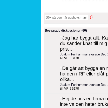
Besvarade diskussioner (60)
"
Jag har byggt allt. K
du sänder knät till mig
pris…
"
Joakim Funhammar svarade Dec 
till VP BB170
"
De går att bygga en n
ha den i RF eller plåt 
olika…
"
Joakim Funhammar svarade Dec 
till VP BB170
"
Hej de fins en firma n
inte va den heter bruk