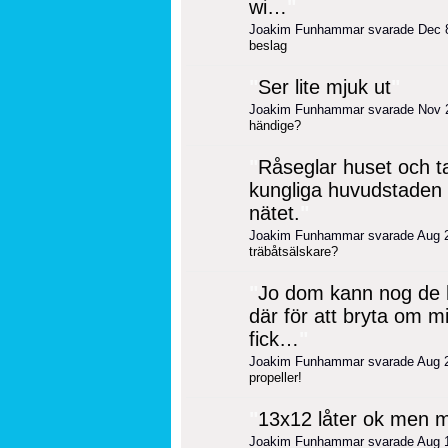
wi…
"
Joakim Funhammar svarade Dec 
beslag
"
Ser lite mjuk ut
"
Joakim Funhammar svarade Nov 
händige?
"
Råseglar huset och ta
kungliga huvudstaden i
nätet.
"
Joakim Funhammar svarade Aug 
träbåtsälskare?
"
Jo dom kann nog de 
där för att bryta om mi
fick…
"
Joakim Funhammar svarade Aug 
propeller!
"
13x12 låter ok men m
Joakim Funhammar svarade Aug 