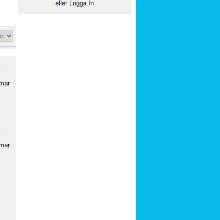
eller
Logga In
mmar
mmar