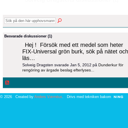
(1)
Besvarade diskussioner (1)
"
Hej ! Försök med ett medel som heter
FIX-Universal grön burk, sök på nätet oc
läs…
"
Solveig Dragsten svarade Jan 5, 2012 på
Dunderkur för
rengöring av ärgade beslag efterlyses...
© 2026 Created by
Anders Værnéus
. Drivs med tekniken bakom